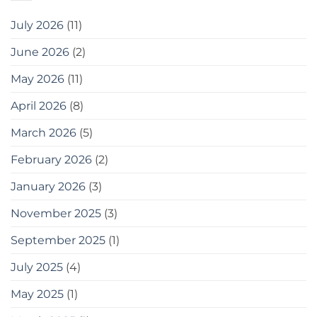
এবং
বোনাস
July 2026
(11)
হিসেবে,
এখানে
June 2026
(2)
কিছু
সরঞ্জাম
May 2026
(11)
দেওয়া
হলো
যা
April 2026
(8)
আপনি
ব্যবহার
March 2026
(5)
করতে
পারেন
February 2026
(2)
20
easy
January 2026
(3)
tips
for
gardening
November 2025
(3)
in
small
September 2025
(1)
spaces
as
July 2025
(4)
a
bonus,
May 2025
(1)
here
are