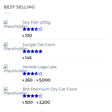
BEST SELLING
Sky Fish 200g
Rated
৳
100
3.50
out
of 5
Jungle Cat Cann
Rated
5.00
৳
145
out of 5
Versele Laga Lara
Rated
Price
৳
260
–
৳
5,000
3.50
out
range:
of 5
Brit Premium Dry Cat Food
৳ 260
through
৳ 5,000
Rated
Price
৳
500
–
৳
2,200
4.00
out
range:
of 5