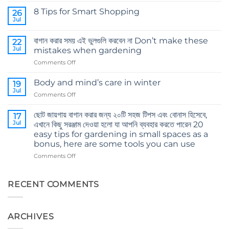
on
8 Tips for Smart Shopping
26
কোকোপিট
এর
Jul
No
গুরুত্ব
Comments
The
on
importance
বাগান করার সময় এই ভুলগুলি করবেন না Don’t make these
22
8
of
Tips
Jul
mistakes when gardening
cocopeat
for
Smart
on
Comments Off
Shopping
বাগান
করার
Body and mind’s care in winter
19
সময়
Jul
on
Comments Off
এই
Body
ভুলগুলি
and
ছোট জায়গায় বাগান করার জন্য ২০টি সহজ টিপস এবং বোনাস হিসেবে,
করবেন
17
mind’s
Jul
না
এখানে কিছু সরঞ্জাম দেওয়া হলো যা আপনি ব্যবহার করতে পারেন 20
care
Don’t
easy tips for gardening in small spaces as a
in
make
bonus, here are some tools you can use
winter
these
on
Comments Off
mistakes
ছোট
when
জায়গায়
gardening
বাগান
RECENT COMMENTS
করার
জন্য
২০টি
ARCHIVES
সহজ
টিপস