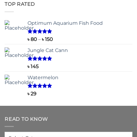
৳ 500
TOP RATED
through
৳ 2,200
Optimum Aquarium Fish Food
Rated
5.00
Price
৳
80
–
৳
150
out of 5
range:
Jungle Cat Cann
৳ 80
through
৳ 150
Rated
5.00
৳
145
out of 5
Watermelon
Rated
5.00
৳
29
out of 5
READ TO KNOW
Read