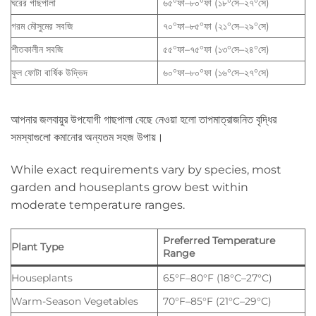
ঘরের গাছপালা
৬৫°ফা–৮০°ফা (১৮°সে–২৭°সে)
গরম মৌসুমের সবজি
৭০°ফা–৮৫°ফা (২১°সে–২৯°সে)
শীতকালীন সবজি
৫৫°ফা–৭৫°ফা (১৩°সে–২৪°সে)
ফুল ফোটা বার্ষিক উদ্ভিদ
৬০°ফা–৮০°ফা (১৬°সে–২৭°সে)
আপনার জলবায়ুর উপযোগী গাছপালা বেছে নেওয়া হলো তাপমাত্রাজনিত বৃদ্ধির
সমস্যাগুলো কমানোর অন্যতম সহজ উপায়।
While exact requirements vary by species, most
garden and houseplants grow best within
moderate temperature ranges.
Preferred Temperature
Plant Type
Range
Houseplants
65°F–80°F (18°C–27°C)
Warm-Season Vegetables
70°F–85°F (21°C–29°C)